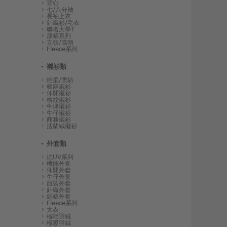
背心
七/八分袖
長袖上衣
針織衫/毛衣
聯名大學T
厚棉系列
立領/高領
Fleece系列
襯衫類
輕柔/雪紡
棉麻襯衫
休閒襯衫
格紋襯衫
牛津襯衫
牛仔襯衫
商務襯衫
法蘭絨襯衫
外套類
抗UV系列
機能外套
休閒外套
牛仔外套
西裝外套
針織外套
鋪棉外套
Fleece系列
大衣
極輕羽絨
極暖羽絨