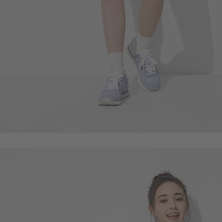
49
$
$ 59