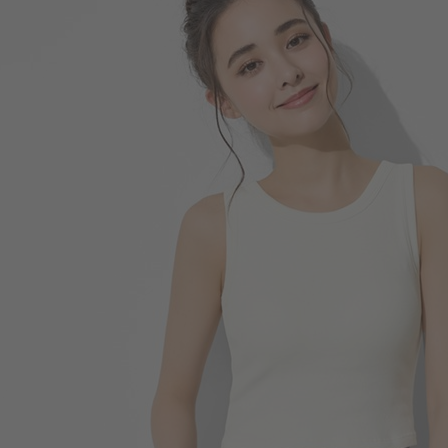
350
$
$ 399