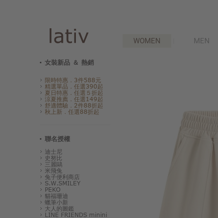
WOMEN
MEN
女裝新品 ＆ 熱銷
限時特惠．3件588元
精選單品．任選390起
夏日特惠．任選５折起
涼夏推薦．任選149起
舒適體驗．2件88折起
秋上新．任選88折起
聯名授權
迪士尼
史努比
三麗鷗
米飛兔
兔子便利商店
S.W.SMILEY
PEKO
貓福珊迪
蠟筆小新
大人的圖鑑
LINE FRIENDS minini