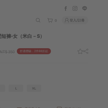
登入/註冊
0
短褲-女
（米白－S）
舒適體驗．2件88折起
NT$ 350
L
XL