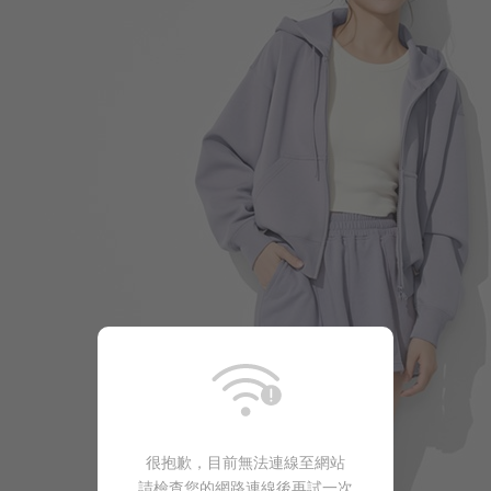
350
$
$ 399
商品售完
299
$
$ 350
很抱歉，目前無法連線至網站
請檢查您的網路連線後再試一次