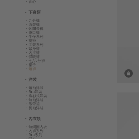
背心
下身類
九分褲
西裝褲
休閒長褲
束口褲
牛仔系列
寬褲
工裝系列
緊身褲
內搭褲
保暖褲
七/八分褲
裙子
短褲
洋裝
短袖洋裝
Bra洋裝
襯衫式洋裝
無袖洋裝
吊帶裙
長袖洋裝
內衣類
無鋼圈內衣
內褲系列
Bra系列
背心