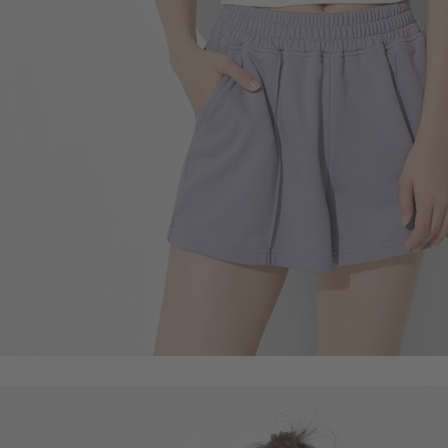
299
$
$ 350