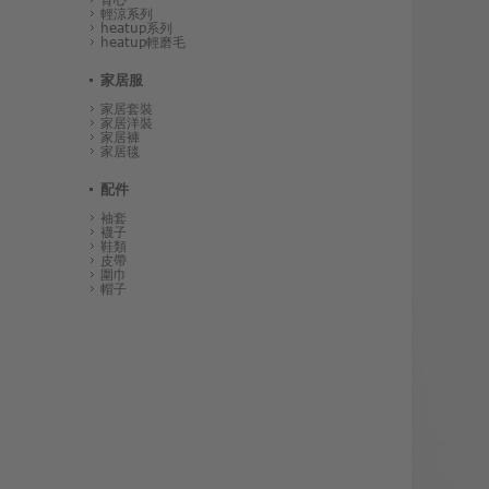
輕涼系列
heatup系列
heatup輕磨毛
家居服
家居套裝
家居洋裝
家居褲
家居毯
配件
袖套
襪子
鞋類
皮帶
圍巾
帽子