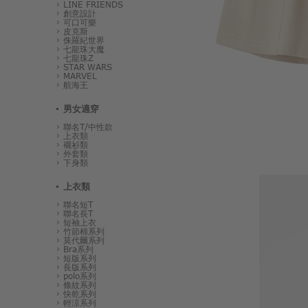
LINE FRIENDS
創意設計
可口可樂
皮克斯
侏羅紀世界
七龍珠大魔
七龍珠Z
STAR WARS
MARVEL
航海王
男女適穿
聯名T/中性款
上衣類
襯衫類
外套類
下身類
上衣類
聯名短T
聯名長T
短袖上衣
竹節棉系列
莫代爾系列
Bra系列
短版系列
長版系列
polo系列
條紋系列
快乾系列
輕涼系列