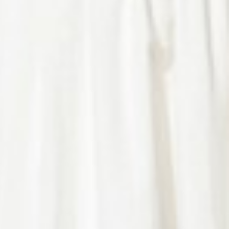
890
$ 990
$