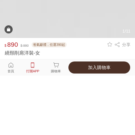
1/11
890
分享
爸氣獻禮．任選390起
$
$ 990
繞頸削肩洋裝-女
加入購物車
選擇
顏色 尺寸
首頁
打開APP
購物車
2種顏色
付款
超商取貨付款 ‧ 信用卡 ‧ LINE Pay
運費
父親節限定！超商取貨滿588免運費
打開APP
詳情
產地 ‧ 材質 ‧ 特色
真人試穿輕鬆選碼
商品尺寸表