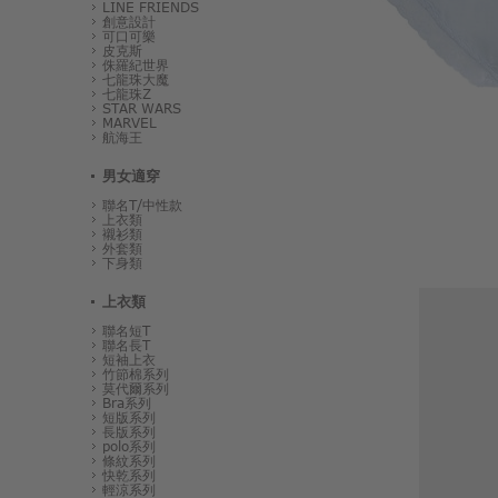
LINE FRIENDS
創意設計
可口可樂
皮克斯
侏羅紀世界
七龍珠大魔
七龍珠Z
STAR WARS
MARVEL
航海王
男女適穿
聯名T/中性款
上衣類
襯衫類
外套類
下身類
上衣類
聯名短T
聯名長T
短袖上衣
竹節棉系列
莫代爾系列
Bra系列
短版系列
長版系列
polo系列
條紋系列
快乾系列
輕涼系列