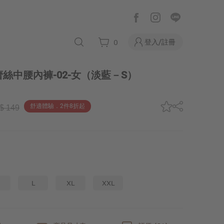
登入/註冊
0
絲中腰內褲-02-女
（淡藍－S）
舒適體驗．2件8折起
$ 149
L
XL
XXL