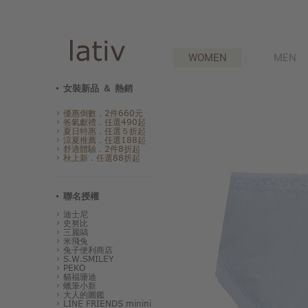
WOMEN
MEN
女裝新品 ＆ 熱銷
優惠倒數．2件660元
爸氣獻禮．任選490起
夏日特惠．任選５折起
涼夏推薦．任選188起
舒適體驗．2件8折起
秋上新．任選88折起
聯名授權
迪士尼
史努比
三麗鷗
米飛兔
兔子便利商店
S.W.SMILEY
PEKO
貓福珊迪
蠟筆小新
大人的圖鑑
LINE FRIENDS minini