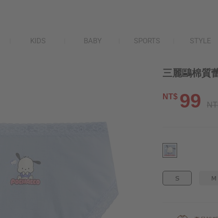
KIDS
BABY
SPORTS
STYLE
三麗鷗棉質蕾
99
NT$
NT
S
M