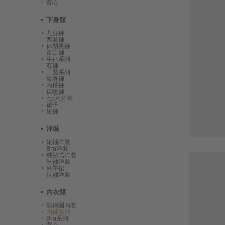
背心
下身類
九分褲
西裝褲
休閒長褲
束口褲
牛仔系列
寬褲
工裝系列
緊身褲
內搭褲
保暖褲
七/八分褲
裙子
短褲
洋裝
短袖洋裝
Bra洋裝
襯衫式洋裝
無袖洋裝
吊帶裙
長袖洋裝
內衣類
無鋼圈內衣
內褲系列
Bra系列
背心