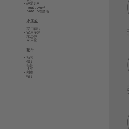
輕涼系列
heatup系列
heatup輕磨毛
家居服
家居套裝
家居洋裝
家居褲
家居毯
配件
袖套
襪子
鞋類
皮帶
圍巾
帽子