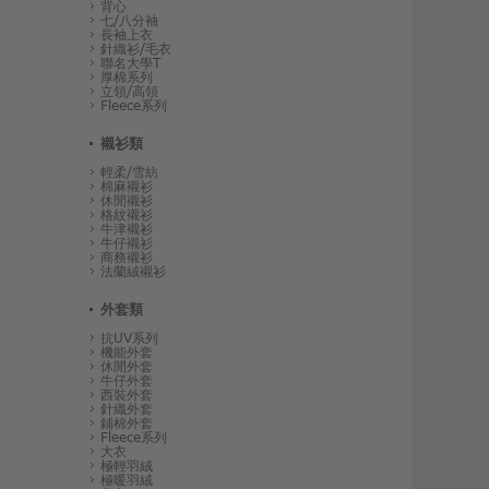
背心
七/八分袖
長袖上衣
針織衫/毛衣
聯名大學T
厚棉系列
立領/高領
Fleece系列
襯衫類
輕柔/雪紡
棉麻襯衫
休閒襯衫
格紋襯衫
牛津襯衫
牛仔襯衫
商務襯衫
法蘭絨襯衫
外套類
抗UV系列
機能外套
休閒外套
牛仔外套
西裝外套
針織外套
鋪棉外套
Fleece系列
大衣
極輕羽絨
極暖羽絨