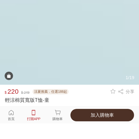
1/19
220
分享
涼夏推薦．任選188起
$
$ 249
輕涼棉質寬版T恤-童
加入購物車
選擇
顏色 尺寸
首頁
打開APP
購物車
5種顏色