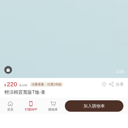
1/19
220
分享
涼夏推薦．任選149起
$
$ 249
輕涼棉質寬版T恤-童
加入購物車
選擇
顏色 尺寸
首頁
打開APP
購物車
4種顏色