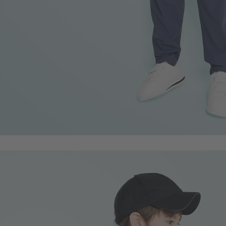
450
$
$ 499