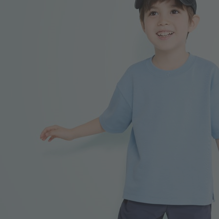
220
$
$ 249