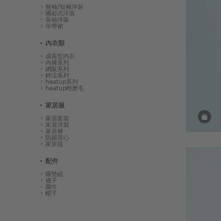
無袖/短袖洋裝
襯衫式洋裝
長袖洋裝
吊帶裙
內衣類
成長型內衣
內褲系列
網眼系列
輕涼系列
heatup系列
heatup輕磨毛
家居服
家居套裝
家居洋裝
家居褲
防踢背心
家居毯
配件
睡墊組
襪子
圍巾
帽子