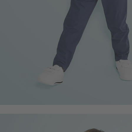
450
$
$ 499