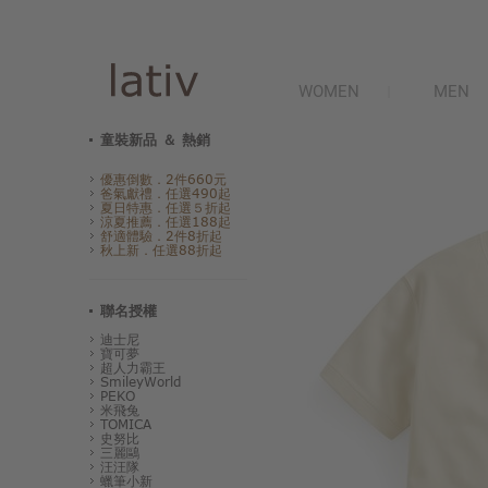
WOMEN
MEN
童裝新品 ＆ 熱銷
優惠倒數．2件660元
爸氣獻禮．任選490起
夏日特惠．任選５折起
涼夏推薦．任選188起
舒適體驗．2件8折起
秋上新．任選88折起
聯名授權
迪士尼
寶可夢
超人力霸王
SmileyWorld
PEKO
米飛兔
TOMICA
史努比
三麗鷗
汪汪隊
蠟筆小新