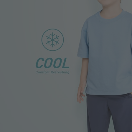
220
$
$ 249