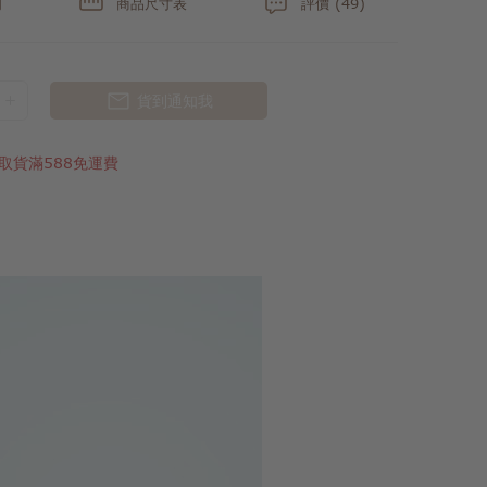
明
商品尺寸表
評價 (49)
貨到通知我
取貨滿588免運費