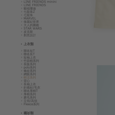
LINE FRIENDS minini
LINE FRIENDS
貓福珊迪
七龍珠Z
七龍珠
MARVEL
侏羅紀世界
大人的圖鑑
STAR WARS
皮克斯
創意設計
上衣類
聯名短T
聯名長T
短袖上衣
竹節棉系列
長版系列
polo系列
條紋系列
網眼系列
輕涼系列
背心
長袖上衣
針織衫/毛衣
聯名厚棉T
厚棉系列
磨毛系列
立領/高領
Fleece系列
襯衫類