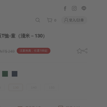
登入/註冊
0
T恤-童
（淺米－130）
涼夏推薦．任選188起
NT$ 249
0
130
140
150