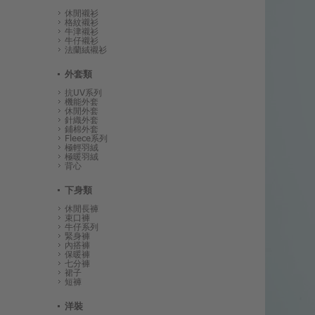
休閒襯衫
格紋襯衫
牛津襯衫
牛仔襯衫
法蘭絨襯衫
外套類
抗UV系列
機能外套
休閒外套
針織外套
鋪棉外套
Fleece系列
極輕羽絨
極暖羽絨
背心
下身類
休閒長褲
束口褲
牛仔系列
緊身褲
內搭褲
保暖褲
七分褲
裙子
短褲
洋裝