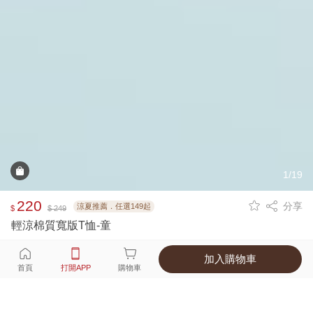
1/19
220
分享
涼夏推薦．任選149起
$
$ 249
輕涼棉質寬版T恤-童
加入購物車
選擇
顏色 尺寸
首頁
打開APP
購物車
5種顏色