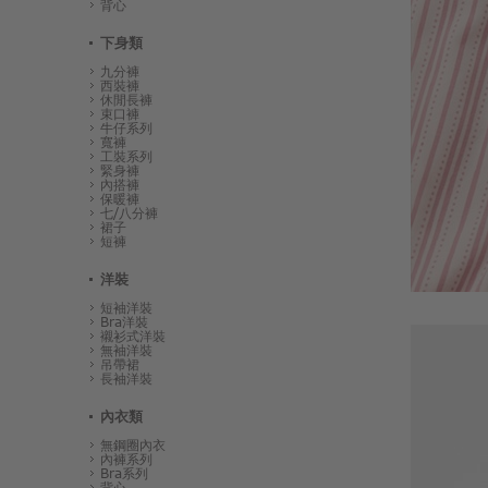
背心
下身類
九分褲
西裝褲
休閒長褲
束口褲
牛仔系列
寬褲
工裝系列
緊身褲
內搭褲
保暖褲
七/八分褲
裙子
短褲
洋裝
短袖洋裝
Bra洋裝
襯衫式洋裝
無袖洋裝
吊帶裙
長袖洋裝
內衣類
無鋼圈內衣
內褲系列
Bra系列
背心