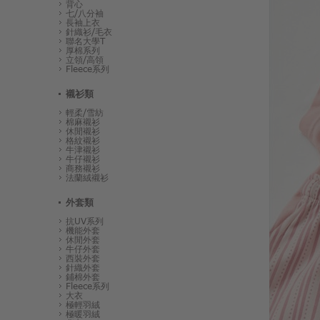
背心
七/八分袖
長袖上衣
針織衫/毛衣
聯名大學T
厚棉系列
立領/高領
Fleece系列
襯衫類
輕柔/雪紡
棉麻襯衫
休閒襯衫
格紋襯衫
牛津襯衫
牛仔襯衫
商務襯衫
法蘭絨襯衫
外套類
抗UV系列
機能外套
休閒外套
牛仔外套
西裝外套
針織外套
鋪棉外套
Fleece系列
大衣
極輕羽絨
極暖羽絨