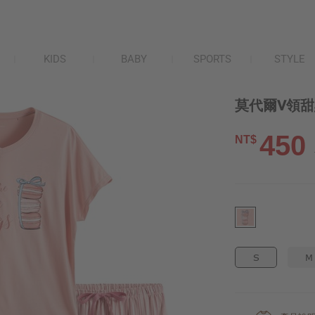
KIDS
BABY
SPORTS
STYLE
莫代爾V領甜
450
NT$
S
M