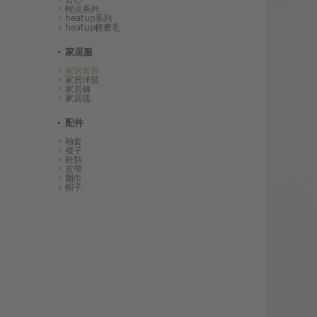
輕涼系列
heatup系列
heatup輕磨毛
家居服
家居套裝
家居洋裝
家居褲
家居毯
配件
袖套
襪子
鞋類
皮帶
圍巾
帽子