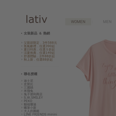
WOMEN
MEN
女裝新品 ＆ 熱銷
父親節限定．3件588元
爸氣獻禮．任選390起
夏日特惠．任選５折起
涼夏推薦．任選149起
舒適體驗．2件88折起
秋上新．任選88折起
聯名授權
迪士尼
史努比
三麗鷗
米飛兔
兔子便利商店
S.W.SMILEY
PEKO
貓福珊迪
蠟筆小新
大人的圖鑑
LINE FRIENDS minini