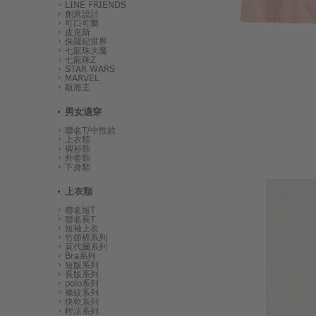
LINE FRIENDS
創意設計
可口可樂
皮克斯
侏羅紀世界
七龍珠大魔
七龍珠Z
STAR WARS
MARVEL
航海王
男女適穿
聯名T/中性款
上衣類
襯衫類
外套類
下身類
上衣類
聯名短T
聯名長T
短袖上衣
竹節棉系列
莫代爾系列
Bra系列
短版系列
長版系列
polo系列
條紋系列
快乾系列
輕涼系列