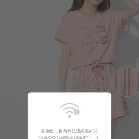
450
$
$ 590
很抱歉，目前無法連線至網站
請檢查您的網路連線後再試一次