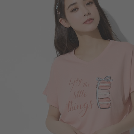
450
$
$ 590