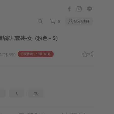
登入/註冊
0
點家居套裝-女
（粉色－S）
涼夏推薦．任選149起
NT$ 590
L
XL