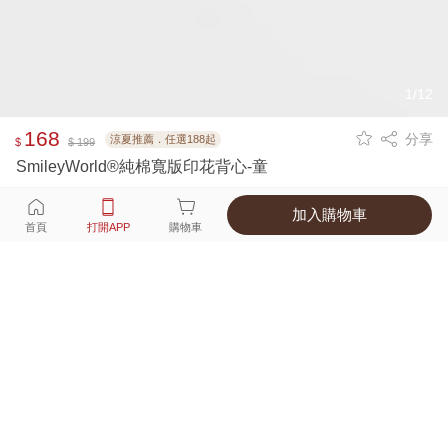
1/12
168
分享
涼夏推薦．任選188起
$
$ 199
SmileyWorld®純棉寬版印花背心-童
加入購物車
選擇
顏色 尺寸
首頁
打開APP
購物車
1種顏色
付款
超商取貨付款 ‧ 信用卡 ‧ LINE Pay
運費
父親節限定！超商取貨滿588免運費
打開APP
配送
不提供海外配送
詳情
產地 ‧ 材質 ‧ 特色