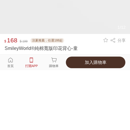
1/12
168
分享
涼夏推薦．任選188起
$
$ 199
SmileyWorld®純棉寬版印花背心-童
加入購物車
選擇
顏色 尺寸
首頁
打開APP
購物車
1種顏色
付款
超商取貨付款 ‧ 信用卡 ‧ LINE Pay
運費
父親節限定！超商取貨滿588免運費
打開APP
配送
不提供海外配送
詳情
產地 ‧ 材質 ‧ 特色