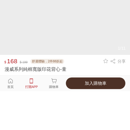
1/11
168
分享
舒適體驗．2件88折起
$
$ 199
漫威系列純棉寬版印花背心-童
加入購物車
選擇
顏色 尺寸
首頁
打開APP
購物車
2種顏色
付款
超商取貨付款 ‧ 信用卡 ‧ LINE Pay
運費
父親節限定！超商取貨滿588免運費
打開APP