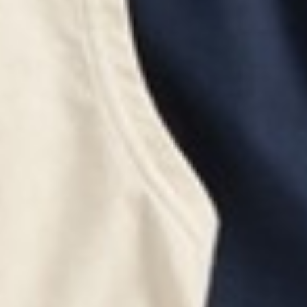
299
$ 350
$