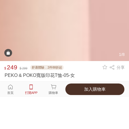
1/8
249
分享
舒適體驗．2件88折起
$
$ 299
PEKO & POKO寬版印花T恤-05-女
加入購物車
選擇
顏色 尺寸
首頁
打開APP
購物車
1種顏色
付款
超商取貨付款 ‧ 信用卡 ‧ LINE Pay
運費
父親節限定！超商取貨滿588免運費
打開APP