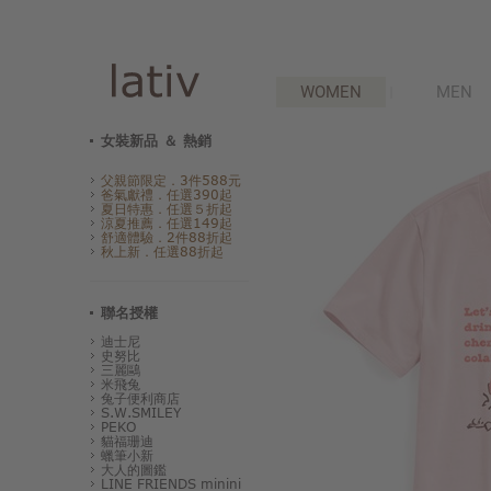
WOMEN
MEN
女裝新品 ＆ 熱銷
父親節限定．3件588元
爸氣獻禮．任選390起
夏日特惠．任選５折起
涼夏推薦．任選149起
舒適體驗．2件88折起
秋上新．任選88折起
聯名授權
迪士尼
史努比
三麗鷗
米飛兔
兔子便利商店
S.W.SMILEY
PEKO
貓福珊迪
蠟筆小新
大人的圖鑑
LINE FRIENDS minini