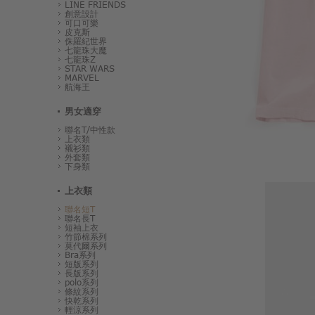
LINE FRIENDS
創意設計
可口可樂
皮克斯
侏羅紀世界
七龍珠大魔
七龍珠Z
STAR WARS
MARVEL
航海王
男女適穿
聯名T/中性款
上衣類
襯衫類
外套類
下身類
上衣類
聯名短T
聯名長T
短袖上衣
竹節棉系列
莫代爾系列
Bra系列
短版系列
長版系列
polo系列
條紋系列
快乾系列
輕涼系列