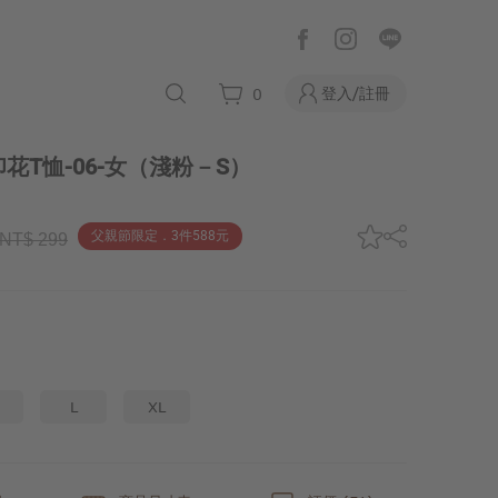
登入/註冊
0
T恤-06-女
（淺粉－S）
父親節限定．3件588元
NT$ 299
L
XL