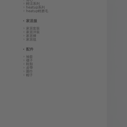
輕涼系列
heatup系列
heatup輕磨毛
家居服
家居套裝
家居洋裝
家居褲
家居毯
配件
袖套
襪子
鞋類
皮帶
圍巾
帽子