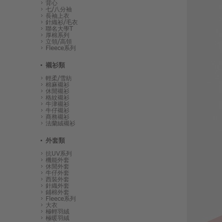
背心
七/八分袖
長袖上衣
針織衫/毛衣
聯名大學T
厚棉系列
立領/高領
Fleece系列
襯衫類
輕柔/雪紡
棉麻襯衫
休閒襯衫
格紋襯衫
牛津襯衫
牛仔襯衫
商務襯衫
法蘭絨襯衫
外套類
抗UV系列
機能外套
休閒外套
牛仔外套
西裝外套
針織外套
鋪棉外套
Fleece系列
大衣
極輕羽絨
極暖羽絨