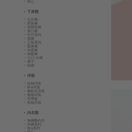
背心
下身類
九分褲
西裝褲
休閒長褲
束口褲
牛仔系列
寬褲
工裝系列
緊身褲
內搭褲
保暖褲
七/八分褲
裙子
短褲
洋裝
短袖洋裝
Bra洋裝
襯衫式洋裝
無袖洋裝
吊帶裙
長袖洋裝
內衣類
無鋼圈內衣
內褲系列
Bra系列
背心