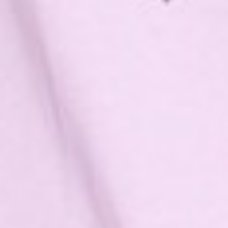
249
$ 399
$