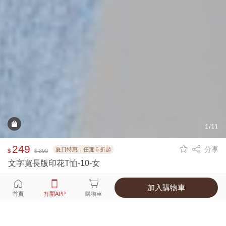
1/11
249
分享
夏日特惠．任選５折起
$
$ 399
文字寬長版印花T恤-10-女
加入購物車
選擇
顏色 尺寸
首頁
打開APP
購物車
1種顏色