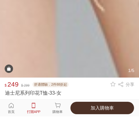
1/5
249
分享
舒適體驗．2件88折起
$
$ 299
迪士尼系列印花T恤-33-女
加入購物車
選擇
顏色 尺寸
首頁
打開APP
購物車
1種顏色
付款
超商取貨付款 ‧ 信用卡 ‧ LINE Pay