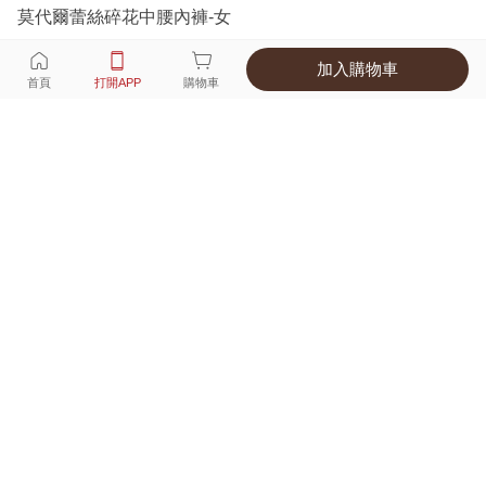
莫代爾蕾絲碎花中腰內褲-女
加入購物車
選擇
顏色 尺寸
首頁
打開APP
購物車
3種顏色
付款
超商取貨付款 ‧ 信用卡 ‧ LINE Pay
運費
APP獨享！超取滿680免運費
打開APP
詳情
產地 ‧ 材質 ‧ 特色
真人試穿輕鬆選碼
商品尺寸表
商品評價（95）
查看全部
訂單後四碼：
1312
很美的顏色