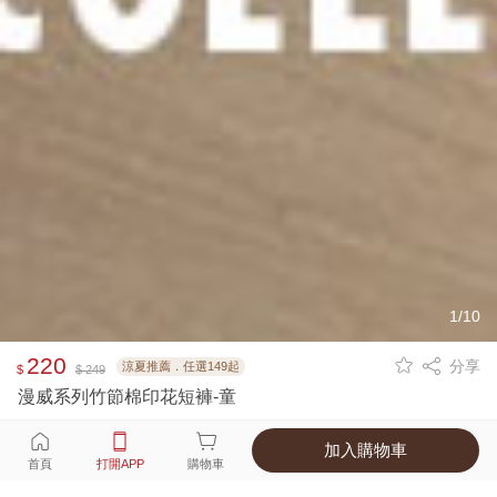
1/10
220
分享
涼夏推薦．任選149起
$
$ 249
漫威系列竹節棉印花短褲-童
加入購物車
選擇
顏色 尺寸
首頁
打開APP
購物車
2種顏色