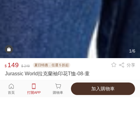
1/6
149
分享
夏日特惠．任選５折起
$
$ 249
Jurassic World拉克蘭袖印花T恤-08-童
加入購物車
選擇
顏色 尺寸
首頁
打開APP
購物車
1種顏色
付款
超商取貨付款 ‧ 信用卡 ‧ LINE Pay
運費
父親節限定！超商取貨滿588免運費
打開APP
配送
不提供海外配送