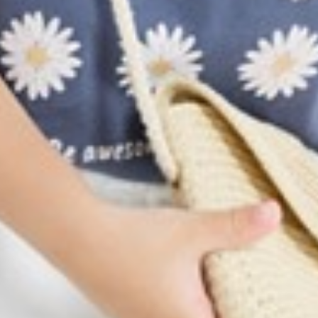
139
$