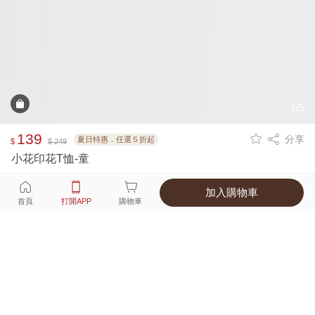
1/5
139
分享
夏日特惠．任選５折起
$
$ 249
小花印花T恤-童
加入購物車
選擇
顏色 尺寸
首頁
打開APP
購物車
1種顏色
付款
超商取貨付款 ‧ 信用卡 ‧ LINE Pay
運費
父親節限定！超商取貨滿588免運費
打開APP
詳情
產地 ‧ 材質 ‧ 特色