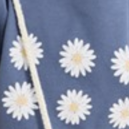
139
$ 249
$