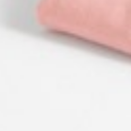
40
$ 59
$