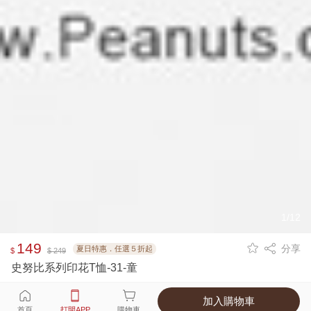
1/12
149
分享
夏日特惠．任選５折起
$
$ 249
史努比系列印花T恤-31-童
加入購物車
選擇
顏色 尺寸
首頁
打開APP
購物車