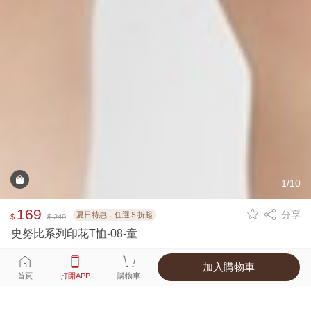
1/10
169
分享
夏日特惠．任選５折起
$
$ 249
史努比系列印花T恤-08-童
加入購物車
選擇
顏色 尺寸
首頁
打開APP
購物車
1種顏色