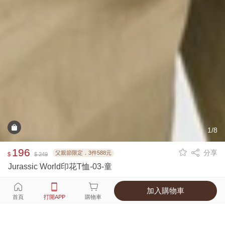
1/8
196
分享
父親節限定．3件588元
$
$ 249
Jurassic World印花T恤-03-童
加入購物車
選擇
顏色 尺寸
首頁
打開APP
購物車
1種顏色