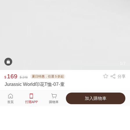
1/7
169
分享
夏日特惠．任選５折起
$
$ 249
Jurassic World印花T恤-07-童
加入購物車
選擇
顏色 尺寸
首頁
打開APP
購物車
1種顏色
付款
超商取貨付款 ‧ 信用卡 ‧ LINE Pay