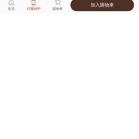
加入購物車
選擇
顏色 尺寸
首頁
打開APP
購物車
2種顏色
付款
超商取貨付款 ‧ 信用卡 ‧ LINE Pay
運費
優惠倒數！超商取貨滿588免運費
打開APP
配送
不提供海外配送
詳情
產地 ‧ 材質 ‧ 特色
真人試穿輕鬆選碼
商品尺寸表
商品評價（16）
查看全部
訂單後四碼：
0940
讚