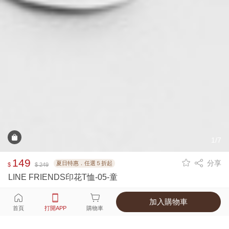
1/7
149
分享
夏日特惠．任選５折起
$
$ 249
LINE FRIENDS印花T恤-05-童
加入購物車
選擇
顏色 尺寸
首頁
打開APP
購物車
1種顏色