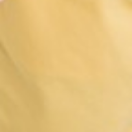
330
$ 350
$
330
$ 350
$