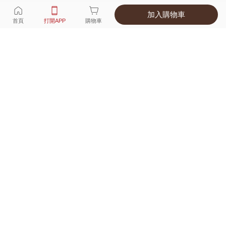
加入購物車
選擇
顏色 尺寸
首頁
打開APP
購物車
1種顏色
付款
超商取貨付款 ‧ 信用卡 ‧ LINE Pay
運費
父親節限定！超商取貨滿588免運費
打開APP
配送
不提供海外配送
詳情
產地 ‧ 材質 ‧ 特色
真人試穿輕鬆選碼
商品尺寸表
商品評價（33）
查看全部
訂單後四碼：
2382
100公分，15公斤兒童穿起來合適，lativ的童裝舒適好穿，會常回購