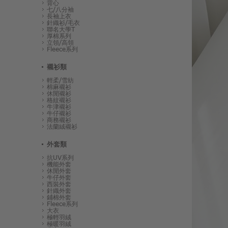
背心
七/八分袖
長袖上衣
針織衫/毛衣
聯名大學T
厚棉系列
立領/高領
Fleece系列
襯衫類
輕柔/雪紡
棉麻襯衫
休閒襯衫
格紋襯衫
牛津襯衫
牛仔襯衫
商務襯衫
法蘭絨襯衫
外套類
抗UV系列
機能外套
休閒外套
牛仔外套
西裝外套
針織外套
鋪棉外套
Fleece系列
大衣
極輕羽絨
極暖羽絨