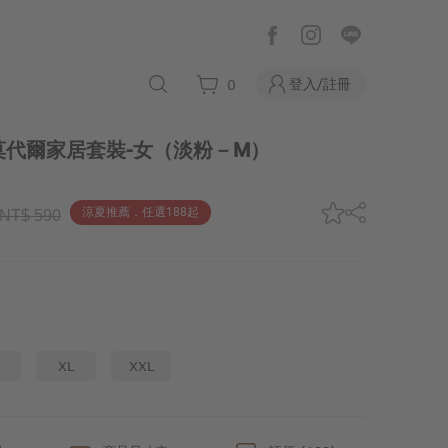
登入/註冊
0
莫代爾家居套裝-女
（淡粉－M）
涼夏推薦．任選188起
NT$ 590
XL
XXL