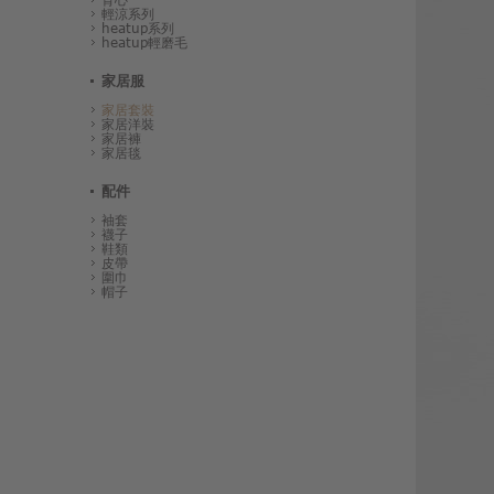
輕涼系列
heatup系列
heatup輕磨毛
家居服
家居套裝
家居洋裝
家居褲
家居毯
配件
袖套
襪子
鞋類
皮帶
圍巾
帽子