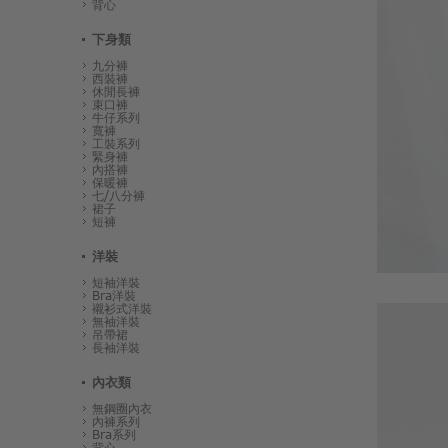
背心
下身類
九分褲
西裝褲
休閒長褲
束口褲
牛仔系列
寬褲
工裝系列
緊身褲
內搭褲
保暖褲
七/八分褲
裙子
短褲
洋裝
短袖洋裝
Bra洋裝
襯衫式洋裝
無袖洋裝
吊帶裙
長袖洋裝
內衣類
無鋼圈內衣
內褲系列
Bra系列
背心