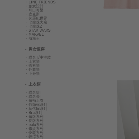
LINE FRIENDS
創意設計
可口可樂
皮克斯
侏羅紀世界
七龍珠大魔
七龍珠Z
STAR WARS
MARVEL
航海王
男女適穿
聯名T/中性款
上衣類
襯衫類
外套類
下身類
上衣類
聯名短T
聯名長T
短袖上衣
竹節棉系列
莫代爾系列
Bra系列
短版系列
長版系列
polo系列
條紋系列
快乾系列
輕涼系列