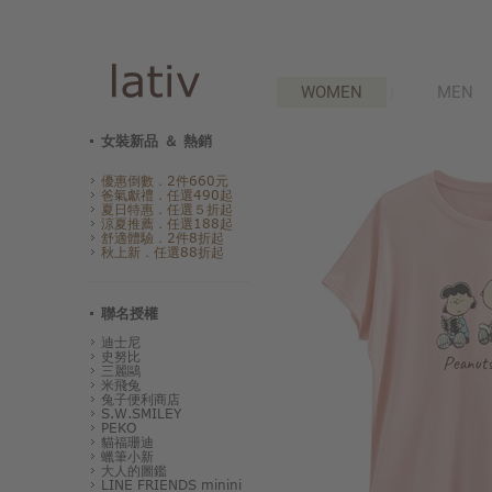
WOMEN
MEN
女裝新品 ＆ 熱銷
優惠倒數．2件660元
爸氣獻禮．任選490起
夏日特惠．任選５折起
涼夏推薦．任選188起
舒適體驗．2件8折起
秋上新．任選88折起
聯名授權
迪士尼
史努比
三麗鷗
米飛兔
兔子便利商店
S.W.SMILEY
PEKO
貓福珊迪
蠟筆小新
大人的圖鑑
LINE FRIENDS minini