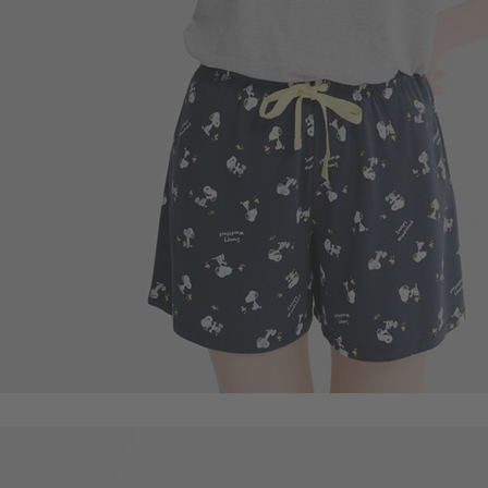
490
$
$ 590