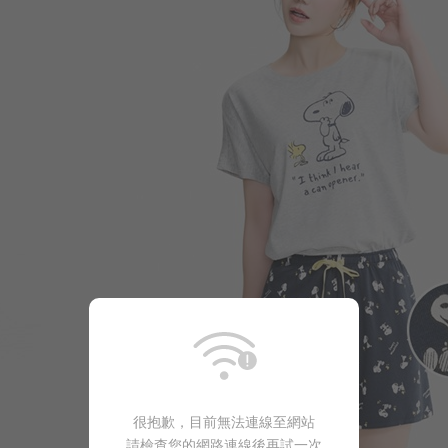
490
$
$ 590
很抱歉，目前無法連線至網站
請檢查您的網路連線後再試一次