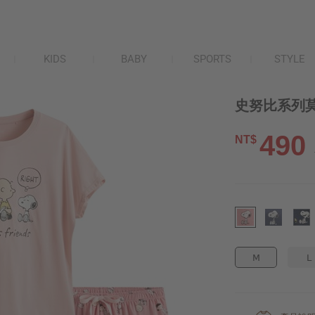
KIDS
BABY
SPORTS
STYLE
史努比系列
490
NT$
M
L