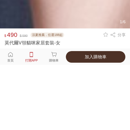
1/6
490
分享
涼夏推薦．任選188起
$
$ 590
莫代爾V領貓咪家居套裝-女
加入購物車
選擇
顏色 尺寸
首頁
打開APP
購物車
1種顏色
付款
超商取貨付款 ‧ 信用卡 ‧ LINE Pay
運費
父親節限定！超商取貨滿588免運費
打開APP
詳情
產地 ‧ 材質 ‧ 特色
真人試穿輕鬆選碼
商品尺寸表