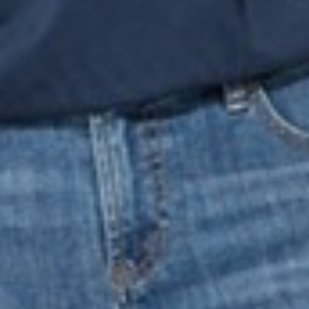
168
$ 199
$