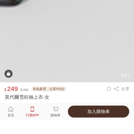
1/17
249
分享
爸氣獻禮．任選490起
$
$ 299
莫代爾雪紡袖上衣-女
加入購物車
選擇
顏色 尺寸
首頁
打開APP
購物車
5種顏色