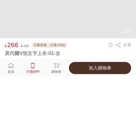
1/20
266
分享
涼夏推薦．任選149起
$
$ 299
莫代爾V領文字上衣-01-女
加入購物車
選擇
顏色 尺寸
首頁
打開APP
購物車
6種顏色
付款
超商取貨付款 ‧ 信用卡 ‧ LINE Pay
運費
優惠倒數！超商取貨滿588免運費
打開APP
詳情
產地 ‧ 材質 ‧ 特色
真人試穿輕鬆選碼
商品尺寸表