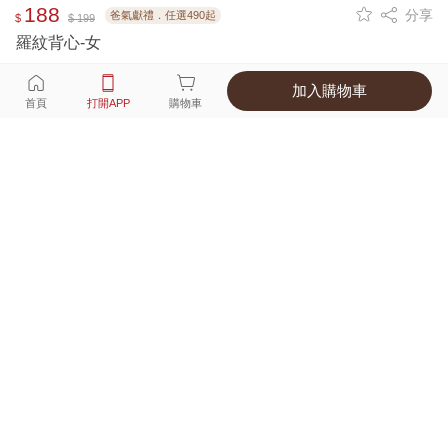
188
分享
爸氣獻禮．任選490起
$
$ 199
羅紋背心-女
加入購物車
選擇
顏色 尺寸
首頁
打開APP
購物車
8種顏色
付款
超商取貨付款 ‧ 信用卡 ‧ LINE Pay
運費
父親節限定！超商取貨滿588免運費
打開APP
詳情
產地 ‧ 材質 ‧ 特色
真人試穿輕鬆選碼
商品尺寸表
商品評價（266）
查看全部
訂單後四碼：
8629
柔軟舒適