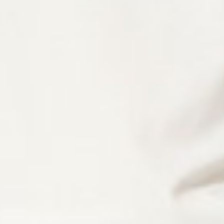
350
$ 399
$