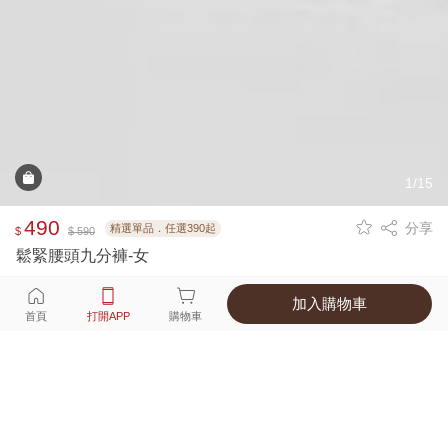
1/15
490
分享
精選單品．任選390起
$
$ 590
鬆緊腰頭九分褲-女
加入購物車
選擇
顏色 尺寸
首頁
打開APP
購物車
5種顏色
付款
超商取貨付款 ‧ 信用卡 ‧ LINE Pay
運費
優惠倒數！超商取貨滿588免運費
打開APP