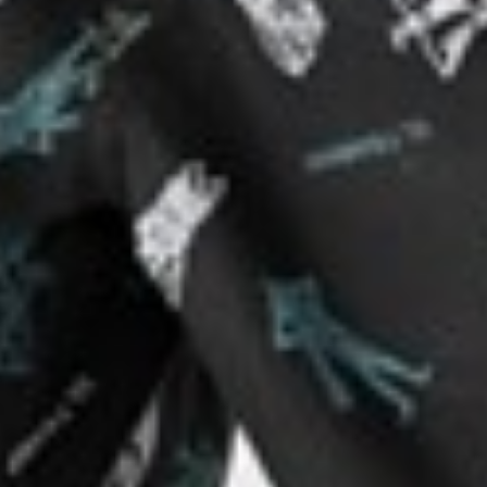
199
$ 2
$