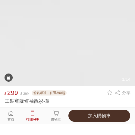
1/14
299
分享
爸氣獻禮．任選390起
$
$ 399
工裝寬版短袖襯衫-童
加入購物車
選擇
顏色 尺寸
首頁
打開APP
購物車
3種顏色