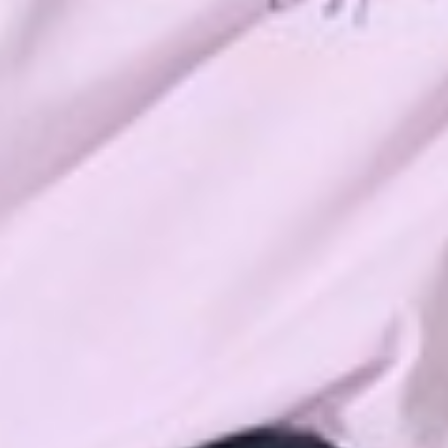
$ 399
$