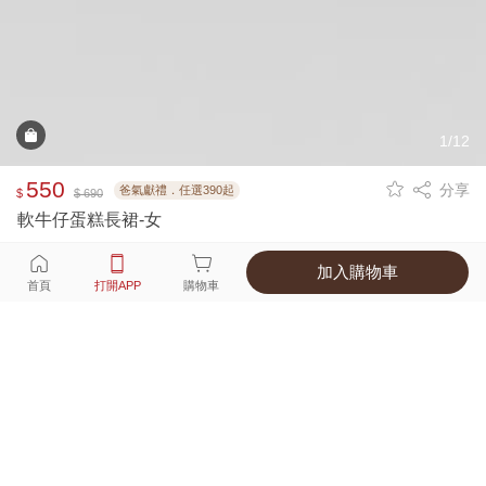
1/12
550
分享
爸氣獻禮．任選390起
$
$ 690
軟牛仔蛋糕長裙-女
加入購物車
選擇
顏色 尺寸
首頁
打開APP
購物車
3種顏色
付款
超商取貨付款 ‧ 信用卡 ‧ LINE Pay
運費
父親節限定！超商取貨滿588免運費
打開APP
詳情
產地 ‧ 材質 ‧ 特色