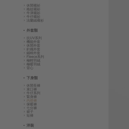
休閒襯衫
格紋襯衫
牛津襯衫
牛仔襯衫
法蘭絨襯衫
外套類
抗UV系列
機能外套
休閒外套
針織外套
鋪棉外套
Fleece系列
極輕羽絨
極暖羽絨
背心
下身類
休閒長褲
束口褲
牛仔系列
緊身褲
內搭褲
保暖褲
七分褲
裙子
短褲
洋裝