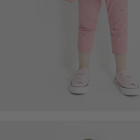
119
$
$ 199