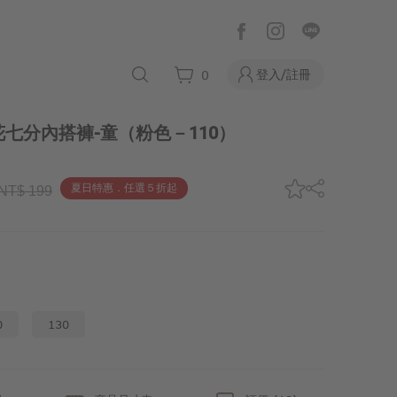
登入/註冊
0
七分內搭褲-童
（粉色－110）
夏日特惠．任選５折起
NT$ 199
0
130