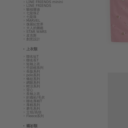
LINE FRIENDS minini
LINE FRIENDS
貓福珊迪
七龍珠Z
七龍珠
MARVEL
侏羅紀世界
大人的圖鑑
STAR WARS
皮克斯
創意設計
上衣類
聯名短T
聯名長T
短袖上衣
竹節棉系列
長版系列
polo系列
條紋系列
網眼系列
輕涼系列
背心
長袖上衣
針織衫/毛衣
聯名厚棉T
厚棉系列
磨毛系列
立領/高領
Fleece系列
襯衫類