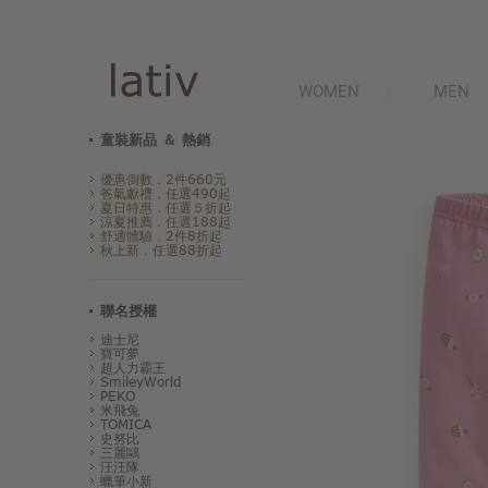
WOMEN
MEN
童裝新品 ＆ 熱銷
優惠倒數．2件660元
爸氣獻禮．任選490起
夏日特惠．任選５折起
涼夏推薦．任選188起
舒適體驗．2件8折起
秋上新．任選88折起
聯名授權
迪士尼
寶可夢
超人力霸王
SmileyWorld
PEKO
米飛兔
TOMICA
史努比
三麗鷗
汪汪隊
蠟筆小新