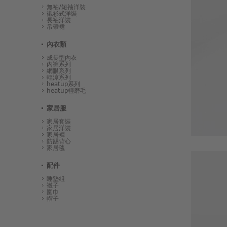
無袖/短袖洋裝
襯衫式洋裝
長袖洋裝
吊帶裙
內衣類
成長型內衣
內褲系列
網眼系列
輕涼系列
heatup系列
heatup輕磨毛
家居服
家居套裝
家居洋裝
家居褲
防踢背心
家居毯
配件
睡墊組
襪子
圍巾
帽子