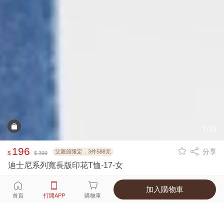
1/15
196
分享
父親節限定．3件588元
$
$ 399
迪士尼系列寬長版印花T恤-17-女
加入購物車
選擇
顏色 尺寸
首頁
打開APP
購物車
1種顏色