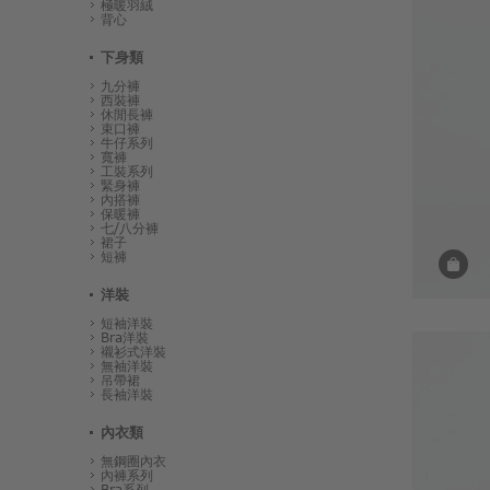
極暖羽絨
背心
下身類
九分褲
西裝褲
休閒長褲
束口褲
牛仔系列
寬褲
工裝系列
緊身褲
內搭褲
保暖褲
七/八分褲
裙子
短褲
洋裝
短袖洋裝
Bra洋裝
襯衫式洋裝
無袖洋裝
吊帶裙
長袖洋裝
內衣類
無鋼圈內衣
內褲系列
Bra系列