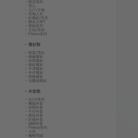
輕涼系列
背心
七/八分袖
長袖上衣
針織衫/毛衣
聯名大學T
厚棉系列
立領/高領
Fleece系列
襯衫類
輕柔/雪紡
棉麻襯衫
休閒襯衫
格紋襯衫
牛津襯衫
牛仔襯衫
商務襯衫
法蘭絨襯衫
外套類
抗UV系列
機能外套
休閒外套
牛仔外套
西裝外套
針織外套
鋪棉外套
Fleece系列
大衣
極輕羽絨