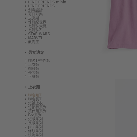
LINE FRIENDS minini
LINE FRIENDS
創意設計
可口可樂
皮克斯
侏羅紀世界
七龍珠大魔
七龍珠Z
STAR WARS
MARVEL
航海王
男女適穿
聯名T/中性款
上衣類
襯衫類
外套類
下身類
上衣類
聯名短T
聯名長T
短袖上衣
竹節棉系列
莫代爾系列
Bra系列
短版系列
長版系列
polo系列
條紋系列
快乾系列