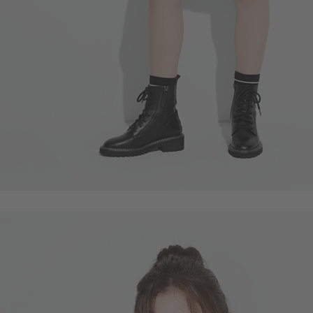
49
$
$ 59