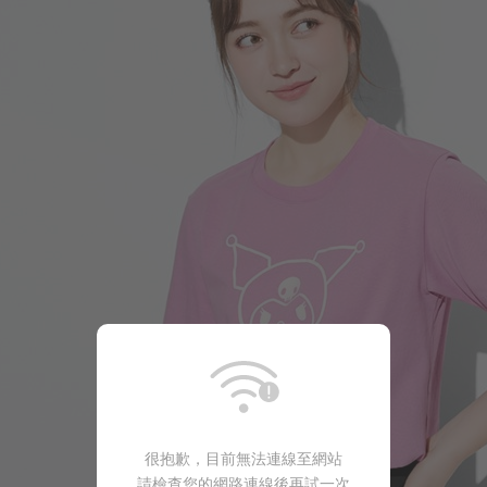
196
$
$ 299
很抱歉，目前無法連線至網站
請檢查您的網路連線後再試一次