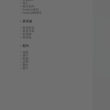
背心
輕涼系列
heatup系列
heatup輕磨毛
家居服
家居套裝
家居洋裝
家居褲
家居毯
配件
袖套
襪子
鞋類
皮帶
圍巾
帽子