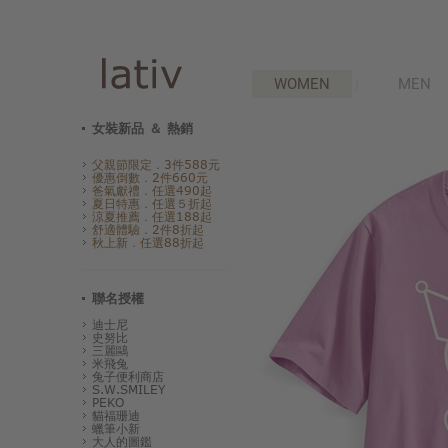
WOMEN
MEN
女裝新品 ＆ 熱銷
父親節限定．3件588元
優惠倒數．2件660元
爸氣獻禮．任選490起
夏日特惠．任選５折起
涼夏推薦．任選188起
舒適體驗．2件8折起
秋上新．任選88折起
聯名授權
迪士尼
史努比
三麗鷗
米飛兔
兔子便利商店
S.W.SMILEY
PEKO
貓福珊迪
蠟筆小新
大人的圖鑑