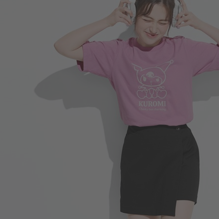
196
$
$ 299
330
$
$ 499