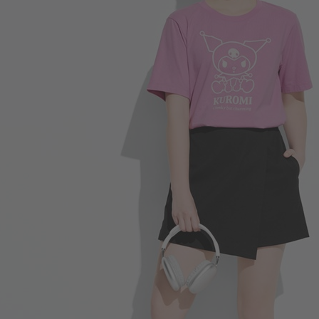
196
$
$ 299
330
$
$ 499