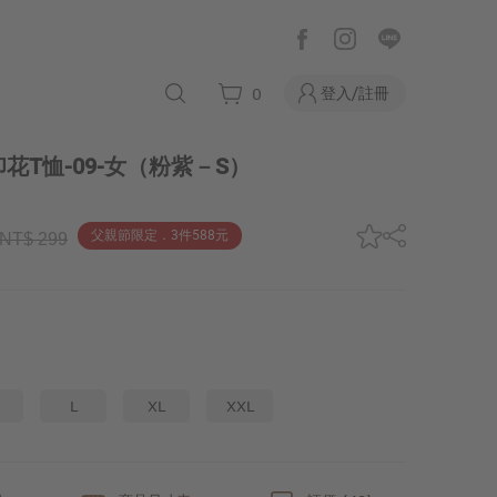
登入/註冊
0
T恤-09-女
（粉紫－S）
父親節限定．3件588元
NT$ 299
L
XL
XXL