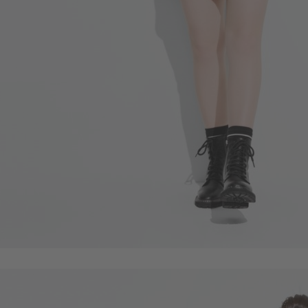
49
$
$ 59