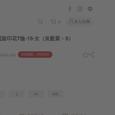
登入/註冊
0
版印花T恤-15-女
（灰藍紫－S）
舒適體驗．2件8折起
NT$ 299
L
XL
XXL