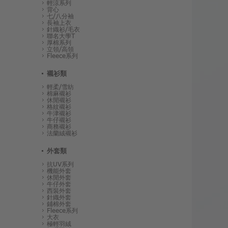
輕涼系列
背心
七/八分袖
長袖上衣
針織衫/毛衣
聯名大學T
厚棉系列
立領/高領
Fleece系列
襯衫類
輕柔/雪紡
棉麻襯衫
休閒襯衫
格紋襯衫
牛津襯衫
牛仔襯衫
商務襯衫
法蘭絨襯衫
外套類
抗UV系列
機能外套
休閒外套
牛仔外套
西裝外套
針織外套
鋪棉外套
Fleece系列
大衣
極輕羽絨