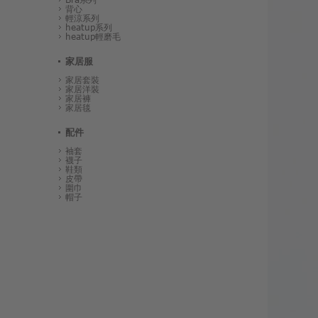
背心
輕涼系列
heatup系列
heatup輕磨毛
家居服
家居套裝
家居洋裝
家居褲
家居毯
配件
袖套
襪子
鞋類
皮帶
圍巾
帽子