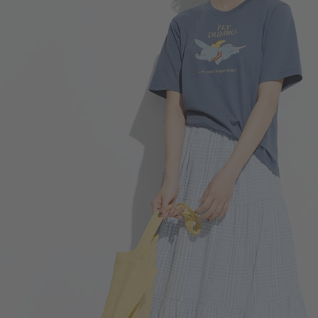
266
$
$ 299