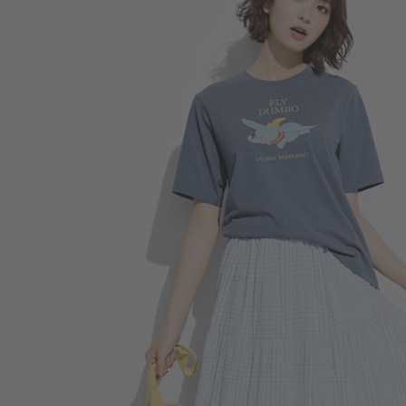
266
$
$ 299