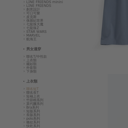
LINE FRIENDS minini
LINE FRIENDS
創意設計
可口可樂
皮克斯
侏羅紀世界
七龍珠大魔
七龍珠Z
STAR WARS
MARVEL
航海王
男女適穿
聯名T/中性款
上衣類
襯衫類
外套類
下身類
上衣類
聯名短T
聯名長T
短袖上衣
竹節棉系列
莫代爾系列
Bra系列
短版系列
長版系列
polo系列
條紋系列
快乾系列