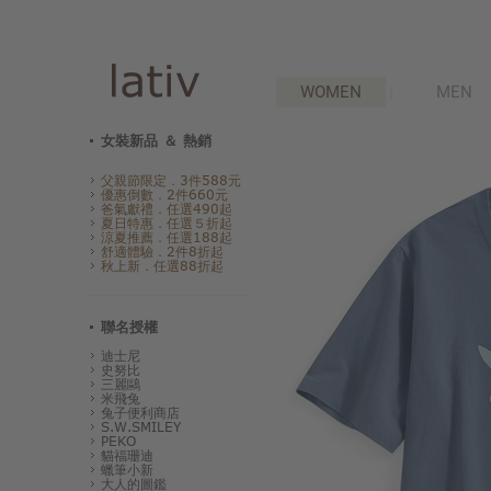
WOMEN
MEN
女裝新品 ＆ 熱銷
父親節限定．3件588元
優惠倒數．2件660元
爸氣獻禮．任選490起
夏日特惠．任選５折起
涼夏推薦．任選188起
舒適體驗．2件8折起
秋上新．任選88折起
聯名授權
迪士尼
史努比
三麗鷗
米飛兔
兔子便利商店
S.W.SMILEY
PEKO
貓福珊迪
蠟筆小新
大人的圖鑑