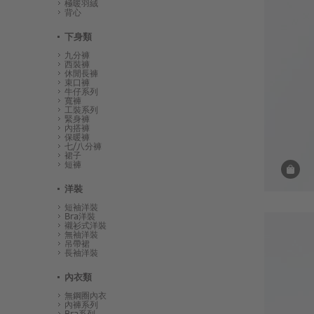
極暖羽絨
背心
下身類
九分褲
西裝褲
休閒長褲
束口褲
牛仔系列
寬褲
工裝系列
緊身褲
內搭褲
保暖褲
七/八分褲
裙子
短褲
洋裝
短袖洋裝
Bra洋裝
襯衫式洋裝
無袖洋裝
吊帶裙
長袖洋裝
內衣類
無鋼圈內衣
內褲系列
Bra系列