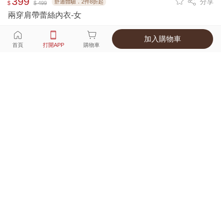
399
分享
舒適體驗．2件8折起
$
$ 499
兩穿肩帶蕾絲內衣-女
加入購物車
選擇
顏色 尺寸
首頁
打開APP
購物車
3種顏色
付款
超商取貨付款 ‧ 信用卡 ‧ LINE Pay
運費
父親節限定！超商取貨滿588免運費
打開APP
詳情
產地 ‧ 材質 ‧ 特色
商品尺寸表
商品評價（135）
查看全部
訂單後四碼：
1440
很涼爽的透氣胸墊，蕾絲很細緻柔軟，很適合當内搭