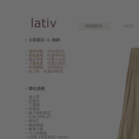
WOMEN
MEN
女裝新品 ＆ 熱銷
優惠倒數．2件660元
爸氣獻禮．任選490起
夏日特惠．任選５折起
涼夏推薦．任選188起
舒適體驗．2件8折起
秋上新．任選88折起
聯名授權
迪士尼
史努比
三麗鷗
米飛兔
兔子便利商店
S.W.SMILEY
PEKO
貓福珊迪
蠟筆小新
大人的圖鑑
LINE FRIENDS minini