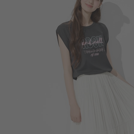
266
$
$ 299
490
$
$ 590