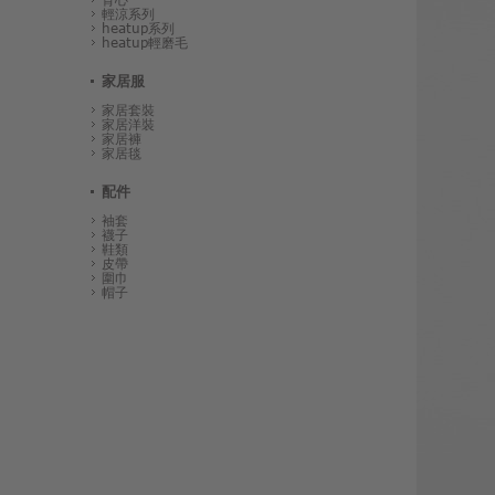
輕涼系列
heatup系列
heatup輕磨毛
家居服
家居套裝
家居洋裝
家居褲
家居毯
配件
袖套
襪子
鞋類
皮帶
圍巾
帽子