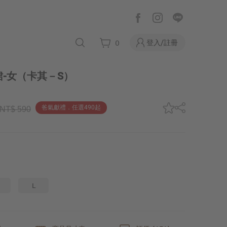
登入/註冊
0
-女
（卡其－S）
爸氣獻禮．任選490起
NT$ 590
L