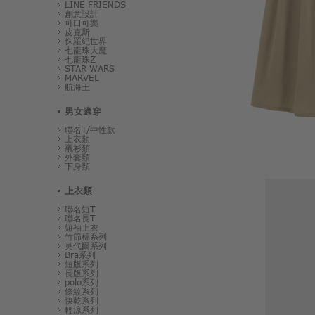
LINE FRIENDS
創意設計
可口可樂
皮克斯
侏羅紀世界
七龍珠大魔
七龍珠Z
STAR WARS
MARVEL
航海王
男女適穿
聯名T/中性款
上衣類
襯衫類
外套類
下身類
上衣類
聯名短T
聯名長T
短袖上衣
竹節棉系列
莫代爾系列
Bra系列
短版系列
長版系列
polo系列
條紋系列
快乾系列
輕涼系列