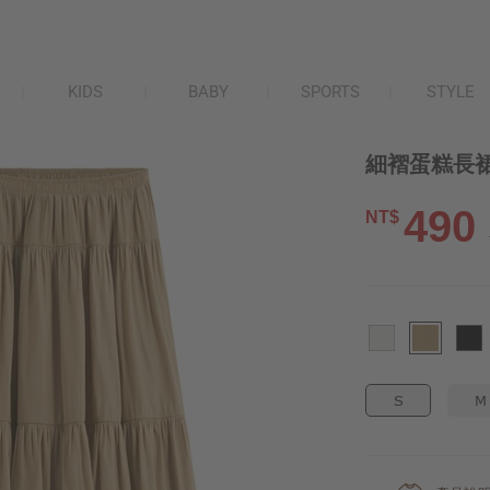
KIDS
BABY
SPORTS
STYLE
細褶蛋糕長裙
490
NT$
S
M