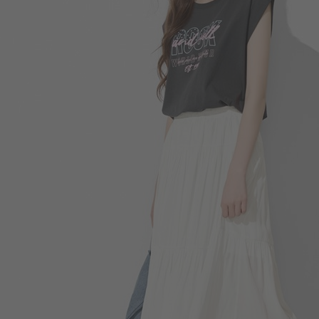
266
$
$ 299
490
$
$ 590