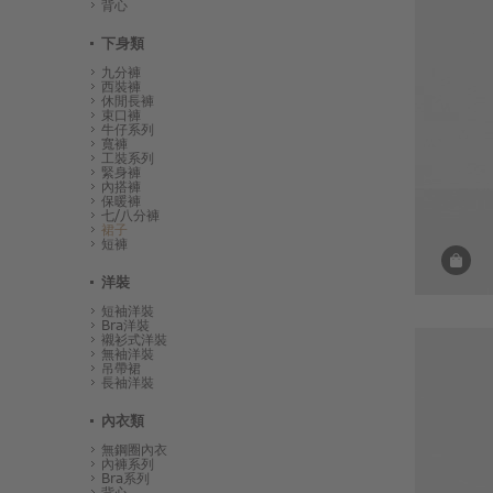
背心
下身類
九分褲
西裝褲
休閒長褲
束口褲
牛仔系列
寬褲
工裝系列
緊身褲
內搭褲
保暖褲
七/八分褲
裙子
短褲
洋裝
短袖洋裝
Bra洋裝
襯衫式洋裝
無袖洋裝
吊帶裙
長袖洋裝
內衣類
無鋼圈內衣
內褲系列
Bra系列
背心