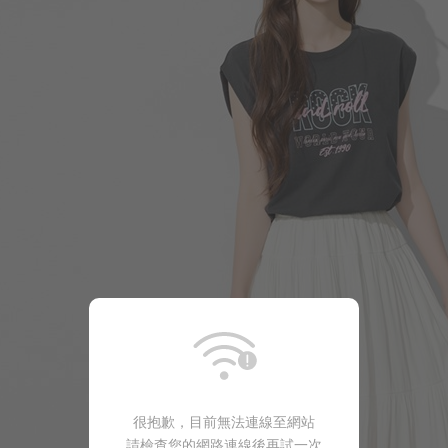
266
$
$ 299
490
$
$ 590
很抱歉，目前無法連線至網站
請檢查您的網路連線後再試一次