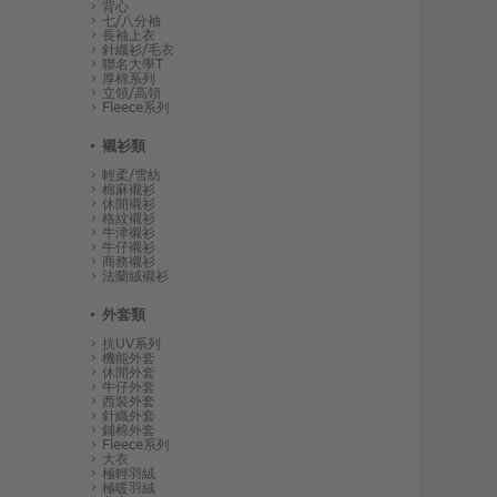
背心
七/八分袖
長袖上衣
針織衫/毛衣
聯名大學T
厚棉系列
立領/高領
Fleece系列
襯衫類
輕柔/雪紡
棉麻襯衫
休閒襯衫
格紋襯衫
牛津襯衫
牛仔襯衫
商務襯衫
法蘭絨襯衫
外套類
抗UV系列
機能外套
休閒外套
牛仔外套
西裝外套
針織外套
鋪棉外套
Fleece系列
大衣
極輕羽絨
極暖羽絨