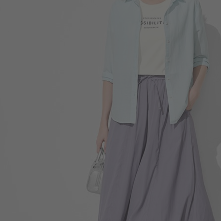
550
$
$ 590
330
$
$ 399
590
$
$ 690