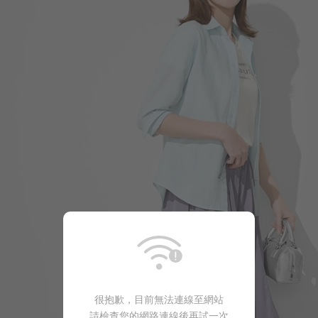
330
$
$ 399
550
$
$ 590
很抱歉，目前無法連線至網站
590
$
$ 690
請檢查您的網路連線後再試一次