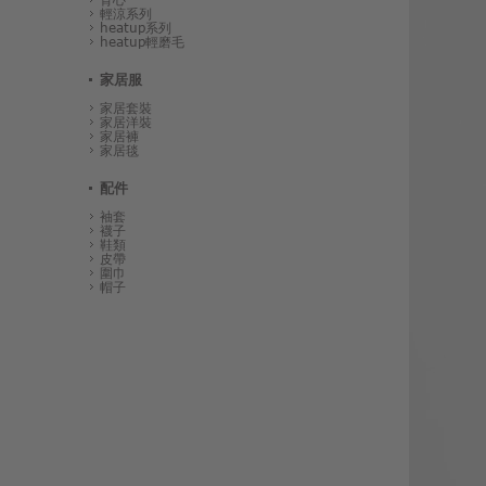
輕涼系列
heatup系列
heatup輕磨毛
家居服
家居套裝
家居洋裝
家居褲
家居毯
配件
袖套
襪子
鞋類
皮帶
圍巾
帽子