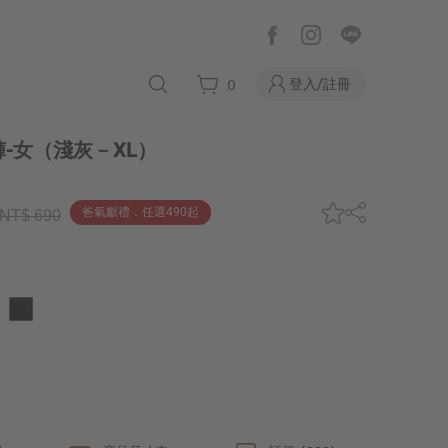
登入/註冊
0
-女
（淺灰－XL）
爸氣獻禮．任選490起
NT$ 690