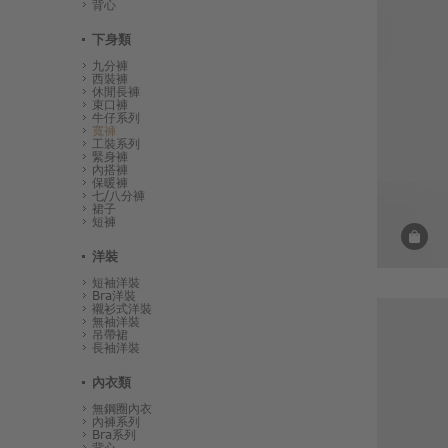
背心
下身類
九分褲
西裝褲
休閒長褲
束口褲
牛仔系列
寬褲
工裝系列
緊身褲
內搭褲
保暖褲
七/八分褲
裙子
短褲
洋裝
短袖洋裝
Bra洋裝
襯衫式洋裝
無袖洋裝
吊帶裙
長袖洋裝
內衣類
無鋼圈內衣
內褲系列
Bra系列
背心