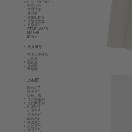
LINE FRIENDS
創意設計
可口可樂
皮克斯
侏羅紀世界
七龍珠大魔
七龍珠Z
STAR WARS
MARVEL
航海王
男女適穿
聯名T/中性款
上衣類
襯衫類
外套類
下身類
上衣類
聯名短T
聯名長T
短袖上衣
竹節棉系列
莫代爾系列
Bra系列
短版系列
長版系列
polo系列
條紋系列
快乾系列
輕涼系列