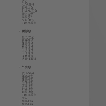
背心
七/八分袖
長袖上衣
針織衫/毛衣
聯名大學T
厚棉系列
立領/高領
Fleece系列
襯衫類
輕柔/雪紡
棉麻襯衫
休閒襯衫
格紋襯衫
牛津襯衫
牛仔襯衫
商務襯衫
法蘭絨襯衫
外套類
抗UV系列
機能外套
休閒外套
牛仔外套
西裝外套
針織外套
鋪棉外套
Fleece系列
大衣
極輕羽絨
極暖羽絨