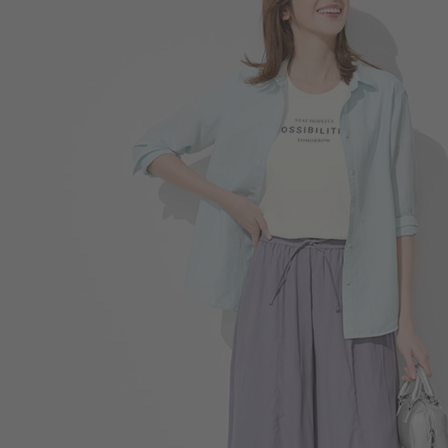
550
$
$ 590
330
$
$ 399