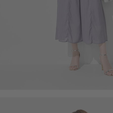
590
$
$ 690