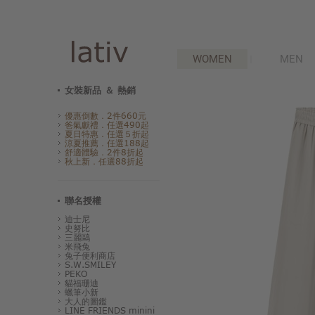
WOMEN
MEN
女裝新品 ＆ 熱銷
優惠倒數．2件660元
爸氣獻禮．任選490起
夏日特惠．任選５折起
涼夏推薦．任選188起
舒適體驗．2件8折起
秋上新．任選88折起
聯名授權
迪士尼
史努比
三麗鷗
米飛兔
兔子便利商店
S.W.SMILEY
PEKO
貓福珊迪
蠟筆小新
大人的圖鑑
LINE FRIENDS minini