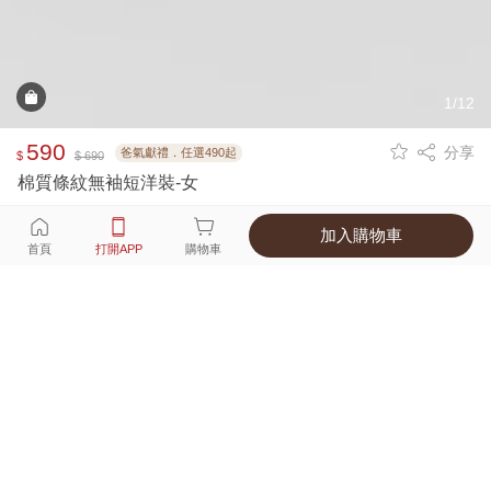
1/12
590
分享
爸氣獻禮．任選490起
$
$ 690
棉質條紋無袖短洋裝-女
加入購物車
選擇
顏色 尺寸
首頁
打開APP
購物車
1種顏色
付款
超商取貨付款 ‧ 信用卡 ‧ LINE Pay
運費
父親節限定！超商取貨滿588免運費
打開APP
詳情
產地 ‧ 材質 ‧ 特色
真人試穿輕鬆選碼
商品尺寸表