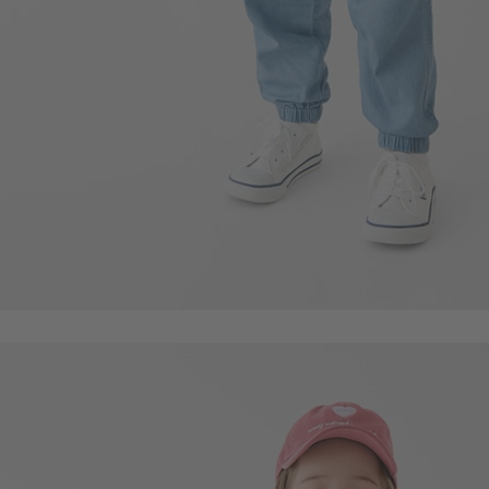
350
$
$ 399