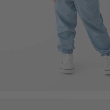
350
$
$ 399