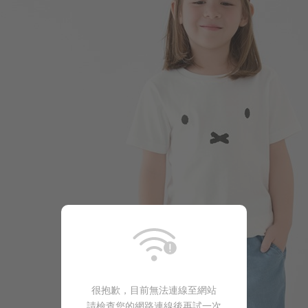
169
$
$ 249
很抱歉，目前無法連線至網站
請檢查您的網路連線後再試一次