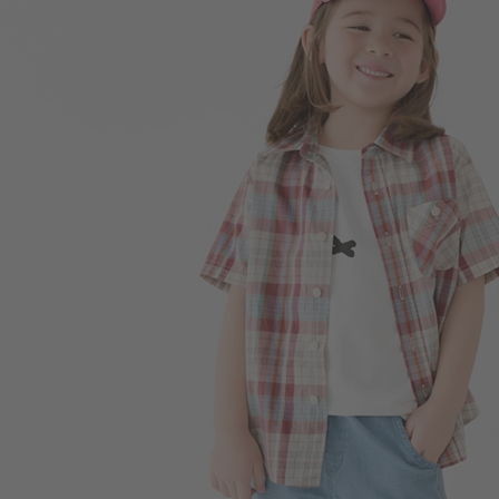
196
$
$ 350
169
$
$ 249