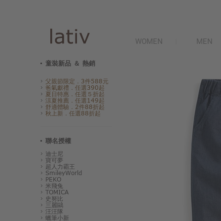
WOMEN
MEN
童裝新品 ＆ 熱銷
父親節限定．3件588元
爸氣獻禮．任選390起
夏日特惠．任選５折起
涼夏推薦．任選149起
舒適體驗．2件88折起
秋上新．任選88折起
聯名授權
迪士尼
寶可夢
超人力霸王
SmileyWorld
PEKO
米飛兔
TOMICA
史努比
三麗鷗
汪汪隊
蠟筆小新