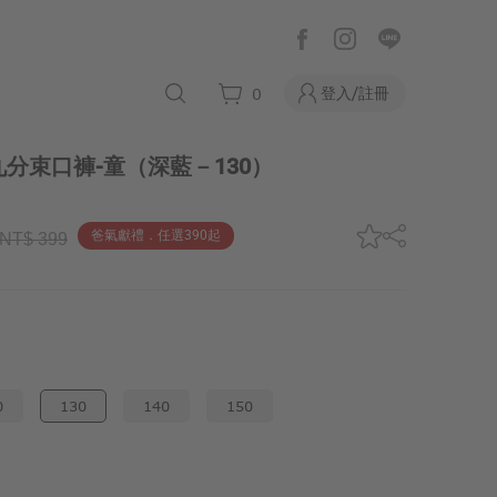
登入/註冊
0
分束口褲-童
（深藍－130）
爸氣獻禮．任選390起
NT$ 399
0
130
140
150