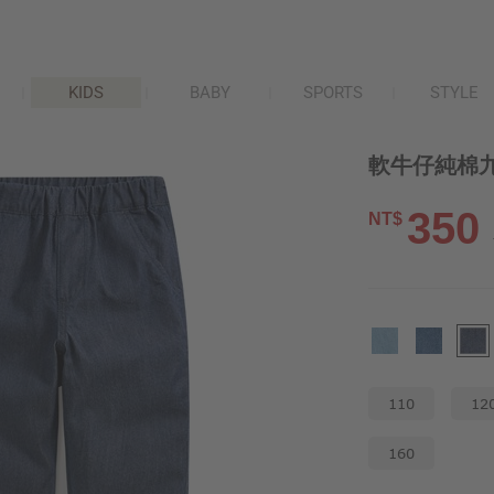
KIDS
BABY
SPORTS
STYLE
軟牛仔純棉九
350
NT$
110
12
160