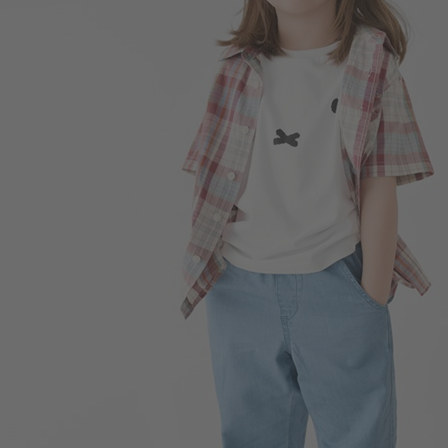
196
$
$ 350
169
$
$ 249