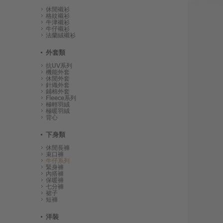
休閒襯衫
格紋襯衫
牛津襯衫
牛仔襯衫
法蘭絨襯衫
外套類
抗UV系列
機能外套
休閒外套
針織外套
鋪棉外套
Fleece系列
極輕羽絨
極暖羽絨
背心
下身類
休閒長褲
束口褲
牛仔系列
緊身褲
內搭褲
保暖褲
七分褲
裙子
短褲
洋裝