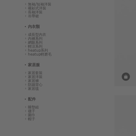
無袖/短袖洋裝
襯衫式洋裝
長袖洋裝
吊帶裙
內衣類
成長型內衣
內褲系列
網眼系列
輕涼系列
heatup系列
heatup輕磨毛
家居服
家居套裝
家居洋裝
家居褲
防踢背心
家居毯
配件
睡墊組
襪子
圍巾
帽子