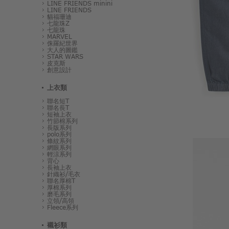
LINE FRIENDS minini
LINE FRIENDS
貓福珊迪
七龍珠Z
七龍珠
MARVEL
侏羅紀世界
大人的圖鑑
STAR WARS
皮克斯
創意設計
上衣類
聯名短T
聯名長T
短袖上衣
竹節棉系列
長版系列
polo系列
條紋系列
網眼系列
輕涼系列
背心
長袖上衣
針織衫/毛衣
聯名厚棉T
厚棉系列
磨毛系列
立領/高領
Fleece系列
襯衫類