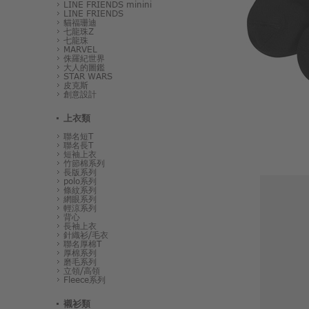
LINE FRIENDS minini
LINE FRIENDS
貓福珊迪
七龍珠Z
七龍珠
MARVEL
侏羅紀世界
大人的圖鑑
STAR WARS
皮克斯
創意設計
上衣類
聯名短T
聯名長T
短袖上衣
竹節棉系列
長版系列
polo系列
條紋系列
網眼系列
輕涼系列
背心
長袖上衣
針織衫/毛衣
聯名厚棉T
厚棉系列
磨毛系列
立領/高領
Fleece系列
襯衫類