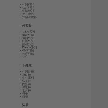
休閒襯衫
格紋襯衫
牛津襯衫
牛仔襯衫
法蘭絨襯衫
外套類
抗UV系列
機能外套
休閒外套
針織外套
鋪棉外套
Fleece系列
極輕羽絨
極暖羽絨
背心
下身類
休閒長褲
束口褲
牛仔系列
緊身褲
內搭褲
保暖褲
七分褲
裙子
短褲
洋裝