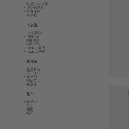
無袖/短袖洋裝
襯衫式洋裝
長袖洋裝
吊帶裙
內衣類
成長型內衣
內褲系列
網眼系列
輕涼系列
heatup系列
heatup輕磨毛
家居服
家居套裝
家居洋裝
家居褲
防踢背心
家居毯
配件
睡墊組
襪子
圍巾
帽子