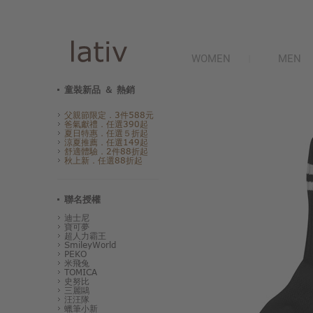
WOMEN
MEN
童裝新品 ＆ 熱銷
父親節限定．3件588元
爸氣獻禮．任選390起
夏日特惠．任選５折起
涼夏推薦．任選149起
舒適體驗．2件88折起
秋上新．任選88折起
聯名授權
迪士尼
寶可夢
超人力霸王
SmileyWorld
PEKO
米飛兔
TOMICA
史努比
三麗鷗
汪汪隊
蠟筆小新