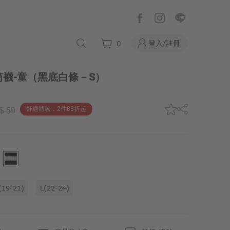
登入/註冊
0
襪-童
（黑底白條－S）
舒適體驗．2件88折起
$ 59
(19-21)
L(22-24)