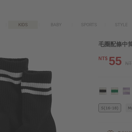
KIDS
BABY
SPORTS
STYLE
毛圈配條中筒
55
NT$
NT
S(16-18)
M