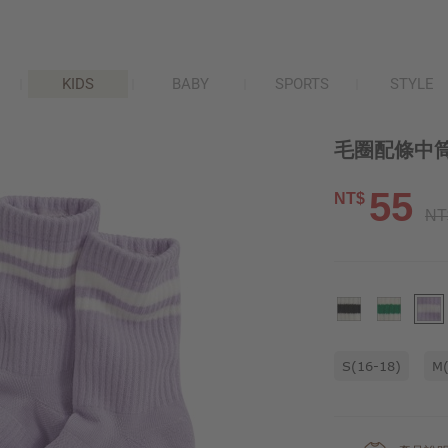
KIDS
BABY
SPORTS
STYLE
毛圈配條中筒
55
NT$
NT
S(16-18)
M(