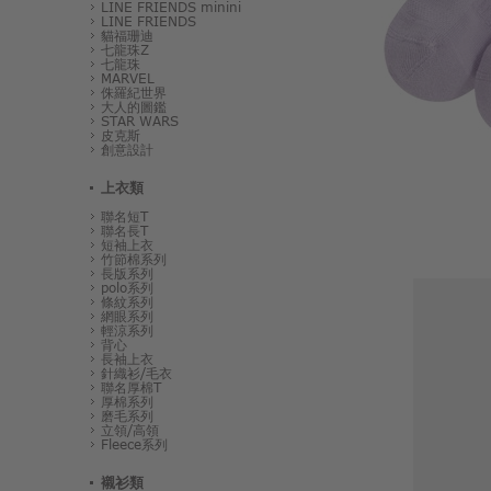
LINE FRIENDS minini
LINE FRIENDS
貓福珊迪
七龍珠Z
七龍珠
MARVEL
侏羅紀世界
大人的圖鑑
STAR WARS
皮克斯
創意設計
上衣類
聯名短T
聯名長T
短袖上衣
竹節棉系列
長版系列
polo系列
條紋系列
網眼系列
輕涼系列
背心
長袖上衣
針織衫/毛衣
聯名厚棉T
厚棉系列
磨毛系列
立領/高領
Fleece系列
襯衫類