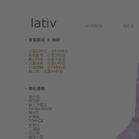
WOMEN
MEN
童裝新品 ＆ 熱銷
父親節限定．3件588元
爸氣獻禮．任選390起
夏日特惠．任選５折起
涼夏推薦．任選149起
舒適體驗．2件88折起
秋上新．任選88折起
聯名授權
迪士尼
寶可夢
超人力霸王
SmileyWorld
PEKO
米飛兔
TOMICA
史努比
三麗鷗
汪汪隊
蠟筆小新