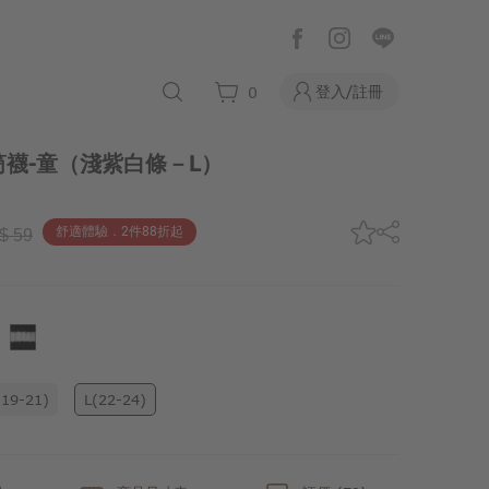
登入/註冊
0
襪-童
（淺紫白條－L）
舒適體驗．2件88折起
$ 59
19-21)
L(22-24)