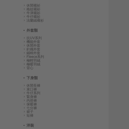
休閒襯衫
格紋襯衫
牛津襯衫
牛仔襯衫
法蘭絨襯衫
外套類
抗UV系列
機能外套
休閒外套
針織外套
鋪棉外套
Fleece系列
極輕羽絨
極暖羽絨
背心
下身類
休閒長褲
束口褲
牛仔系列
緊身褲
內搭褲
保暖褲
七分褲
裙子
短褲
洋裝