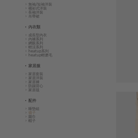
無袖/短袖洋裝
襯衫式洋裝
長袖洋裝
吊帶裙
內衣類
成長型內衣
內褲系列
網眼系列
輕涼系列
heatup系列
heatup輕磨毛
家居服
家居套裝
家居洋裝
家居褲
防踢背心
家居毯
配件
睡墊組
襪子
圍巾
帽子