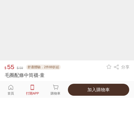
55
分享
舒適體驗．2件88折起
$
$ 59
毛圈配條中筒襪-童
加入購物車
選擇
顏色 尺寸
首頁
打開APP
購物車
4種顏色
付款
超商取貨付款 ‧ 信用卡 ‧ LINE Pay
運費
APP獨享！超取滿680免運費
打開APP