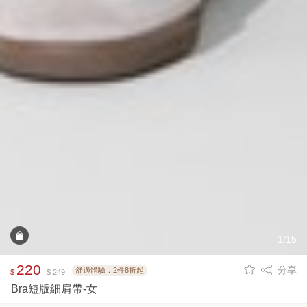
1/15
220
分享
舒適體驗．2件8折起
$
$ 249
Bra短版細肩帶-女