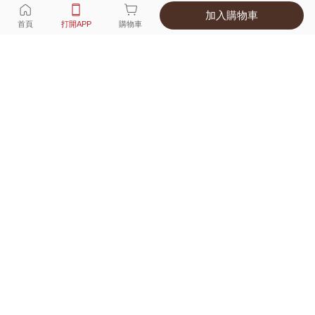
加入購物車
選擇
顏色 尺寸
首頁
打開APP
購物車
10種顏色
付款
超商取貨付款 ‧ 信用卡 ‧ LINE Pay
運費
父親節限定！超商取貨滿588免運費
打開APP
詳情
產地 ‧ 材質 ‧ 特色
真人試穿輕鬆選碼
商品尺寸表
商品評價（349）
查看全部
訂單後四碼：
2371
穿起來不舒服