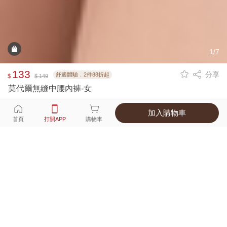
1/7
133
分享
舒適體驗．2件88折起
$
$ 149
莫代爾無縫中腰內褲-女
加入購物車
選擇
顏色 尺寸
首頁
打開APP
購物車
5種顏色
付款
超商取貨付款 ‧ 信用卡 ‧ LINE Pay
運費
父親節限定！超商取貨滿588免運費
打開APP
詳情
產地 ‧ 材質 ‧ 特色
真人試穿輕鬆選碼
商品尺寸表