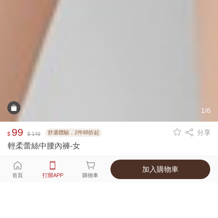
1/6
99
分享
舒適體驗．2件88折起
$
$ 149
輕柔蕾絲中腰內褲-女
加入購物車
選擇
顏色 尺寸
首頁
打開APP
購物車
6種顏色
付款
超商取貨付款 ‧ 信用卡 ‧ LINE Pay