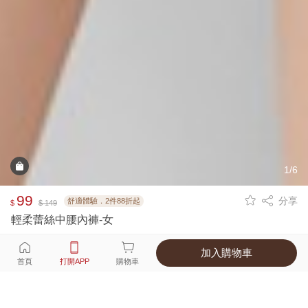
1/6
99
分享
舒適體驗．2件88折起
$
$ 149
輕柔蕾絲中腰內褲-女
加入購物車
選擇
顏色 尺寸
首頁
打開APP
購物車
6種顏色